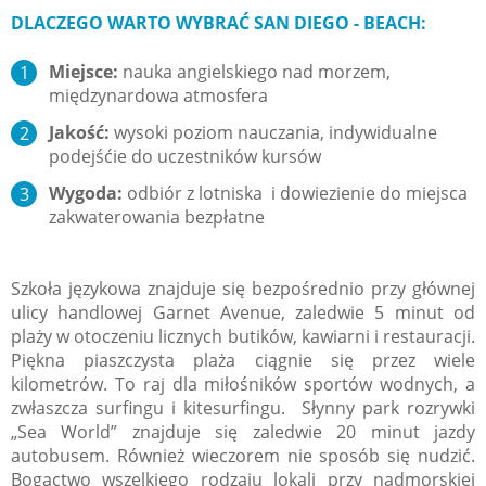
DLACZEGO WARTO WYBRAĆ SAN DIEGO - BEACH:
Miejsce:
nauka angielskiego nad morzem,
międzynardowa atmosfera
Jakość:
wysoki poziom nauczania, indywidualne
podejśćie do uczestników kursów
Wygoda:
odbiór z lotniska i dowiezienie do miejsca
zakwaterowania bezpłatne
Szkoła językowa znajduje się bezpośrednio przy głównej
ulicy handlowej Garnet Avenue, zaledwie 5 minut od
plaży w otoczeniu licznych butików, kawiarni i restauracji.
Piękna piaszczysta plaża ciągnie się przez wiele
kilometrów. To raj dla miłośników sportów wodnych, a
zwłaszcza surfingu i kitesurfingu. Słynny park rozrywki
„Sea World” znajduje się zaledwie 20 minut jazdy
autobusem. Również wieczorem nie sposób się nudzić.
Bogactwo wszelkiego rodzaju lokali przy nadmorskiej