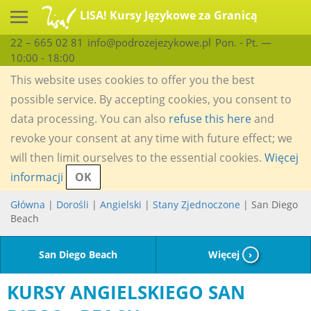
LISA! Kursy Językowe za Granicą
22 – 665 02 81
info@podrozejezykowe.pl
Pon. - Pt. —
10:00 - 18:00
This website uses cookies to offer you the best
possible service. By accepting cookies, you consent to
data processing. You can also
refuse this here
and
revoke your consent at any time with future effect; we
will then limit ourselves to the essential cookies.
Więcej
informacji
OK
Główna
|
Dorośli
|
Angielski
|
Stany Zjednoczone
| San Diego
Beach
San Diego Beach
Więcej
›
KURSY ANGIELSKIEGO SAN