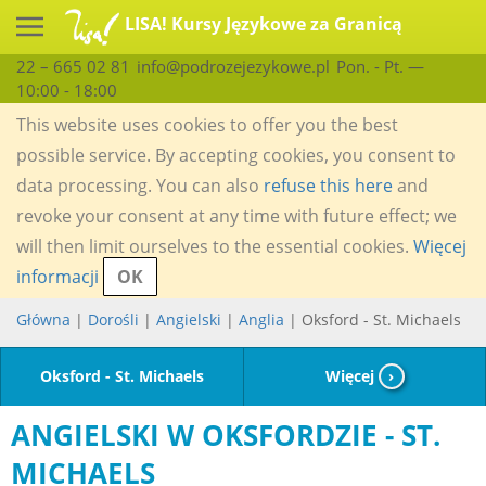
LISA! Kursy Językowe za Granicą
22 – 665 02 81
info@podrozejezykowe.pl
Pon. - Pt. —
10:00 - 18:00
This website uses cookies to offer you the best
possible service. By accepting cookies, you consent to
data processing. You can also
refuse this here
and
revoke your consent at any time with future effect; we
will then limit ourselves to the essential cookies.
Więcej
informacji
OK
Główna
|
Dorośli
|
Angielski
|
Anglia
| Oksford - St. Michaels
Oksford - St. Michaels
Więcej
›
ANGIELSKI W OKSFORDZIE - ST.
MICHAELS