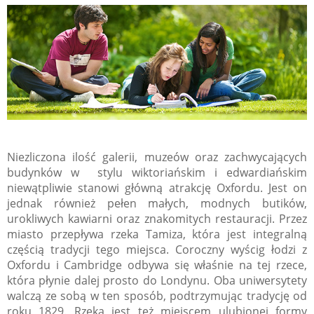
Niezliczona ilość galerii, muzeów oraz zachwycających
budynków w stylu wiktoriańskim i edwardiańskim
niewątpliwie stanowi główną atrakcję Oxfordu. Jest on
jednak również pełen małych, modnych butików,
urokliwych kawiarni oraz znakomitych restauracji. Przez
miasto przepływa rzeka Tamiza, która jest integralną
częścią tradycji tego miejsca. Coroczny wyścig łodzi z
Oxfordu i Cambridge odbywa się właśnie na tej rzece,
która płynie dalej prosto do Londynu. Oba uniwersytety
walczą ze sobą w ten sposób, podtrzymując tradycję od
roku 1829. Rzeka jest też miejscem ulubionej formy